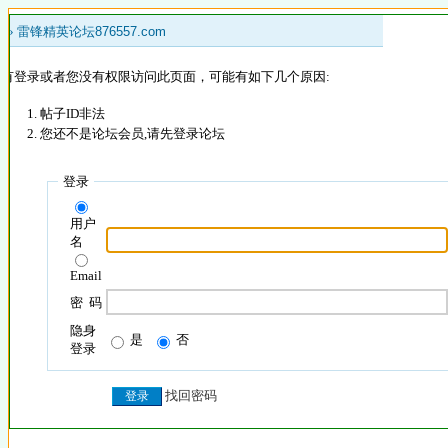
 »
雷锋精英论坛876557.com
没有登录或者您没有权限访问此页面，可能有如下几个原因:
帖子ID非法
您还不是论坛会员,请先登录论坛
登录
用户
名
Email
密 码
隐身
是
否
登录
找回密码