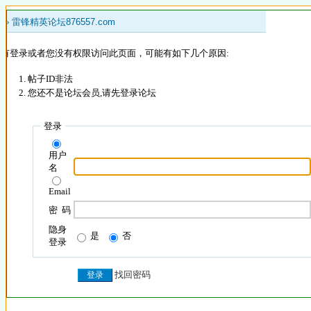
 »
雷锋精英论坛876557.com
没有登录或者您没有权限访问此页面，可能有如下几个原因:
帖子ID非法
您还不是论坛会员,请先登录论坛
登录
用户
名
Email
密 码
隐身
是
否
登录
找回密码