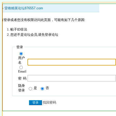
 »
雷锋精英论坛876557.com
没有登录或者您没有权限访问此页面，可能有如下几个原因:
帖子ID非法
您还不是论坛会员,请先登录论坛
登录
用户
名
Email
密 码
隐身
是
否
登录
找回密码