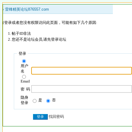
 »
雷锋精英论坛876557.com
没有登录或者您没有权限访问此页面，可能有如下几个原因:
帖子ID非法
您还不是论坛会员,请先登录论坛
登录
用户
名
Email
密 码
隐身
是
否
登录
找回密码