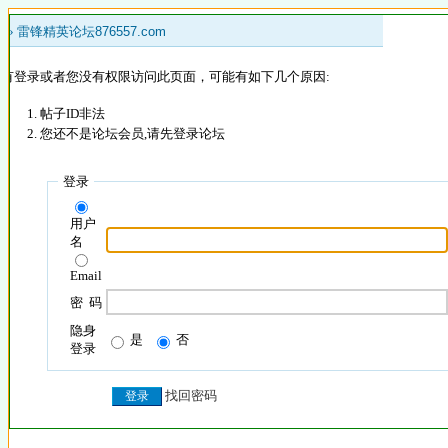
 »
雷锋精英论坛876557.com
没有登录或者您没有权限访问此页面，可能有如下几个原因:
帖子ID非法
您还不是论坛会员,请先登录论坛
登录
用户
名
Email
密 码
隐身
是
否
登录
找回密码